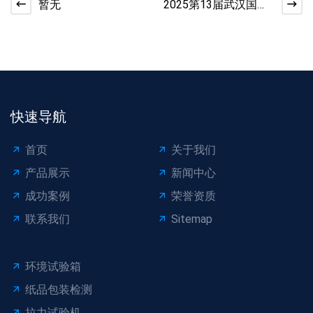
暂无
2025第13届武汉国际
科学仪器与实验室装
备展览会
快速导航
首页
关于我们
产品展示
新闻中心
成功案例
荣誉资质
联系我们
Sitemap
环境试验箱
纸品包装检测
拉力试验机