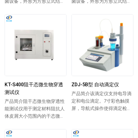
菌设备，外形为方形立式结
菌设备，外形为方形立式结
构，主要由外壳、灭菌室、蒸
构，主要由外壳、灭菌室、蒸
汽发生器、管道系统...
汽发生器、管道系统...
KT-S400阻干态微生物穿透
ZDJ-5B型 自动滴定仪
测试仪
产品简介该滴定仪支持电导滴
定和电位滴定。7寸彩色触摸
产品简介阻干态微生物穿透性
屏，导航式操作使得滴定检测
能测试仪用于测定材料阻抗人
简单方便。可支持两套滴定管
体皮屑大小范围内的干态微粒
路(含一套内置滴...
上细菌穿透的性能，进行测试
时，试样被分别固...