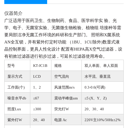
仪器简介
广泛适用于医药卫生、生物制药、食品、医学科学实
验、光
学、电子、无菌室实验、无菌微生物检验、植物组
培接种等需
要局部洁净无菌工作环境的科研和生产部门。
照明和X菌系统
AN全互锁，并有紫外灯定时功能
（1BU、1CU除外)数显式液
晶控制界面，更具人性化设计
配置有HEPA高X空气过滤器，设
有初效过滤器进行初步过
滤，可延长过滤器使用寿命。
型号
KT-JC1B
规格
双人单面、单人双面
显示方式
LCD
空气流向
水平流、垂直流
工作面(个)
1、2
风速范围m/s
0.3-0.6(可调)
噪音水平db
≤67
震动半峰值um
≤5 (X、Y、Z)
照度Lux
≥300
荧光灯W
20、30、40
紫外灯W
20、40
电源 Ac
220V主10%/50Hz±2%