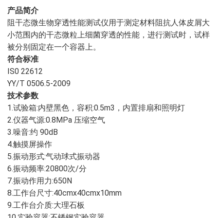
产品简介
阻干态微生物穿透性能测试仪用于测定材料阻抗人体皮屑大
小范围内的干态微粒上细菌穿透的性能，进行测试时，试样
被分别固定在一个容器上。
符合标准
IS0 22612
YY/T 0506.5-2009
技术参数
1.试验箱:内壁黑色，容积:0.5m3，内置排扇和照明灯
2.仪器气源:0.8MPa 压缩空气
3.噪音:约 90dB
4.触摸屏操作
5.振动形式:气动球式振动器
6.振动频率:20800次/分
7.振动作用力:650N
8.工作台尺寸:40cmx40cmx10mm
9.工作台介质:大理石板
10.实验容器:不锈钢实验容器