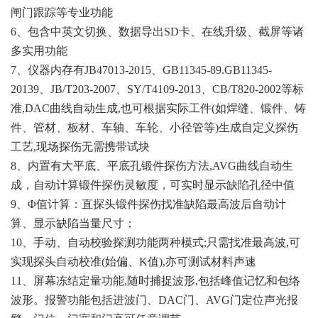
闸门跟踪
等专业
功
能
6、
包含中英文切换、数据导出
SD卡、在线升级、截屏等诸
多实用功能
7、
仪器内存有
JB47013-2015、GB11345-89.GB11345-
20139、JB/T203-2007、SY/T4109-2013、CB/T820-2002等标
准,DAC曲线自动生成,也可根据实际工件(如焊缝、锻件、铸
件、管材、板材、车轴、车轮、小径管等)生成自定义探伤
工艺,现场探伤无需携带试块
8、内置有大平底、平底孔锻件探伤方法,AVG曲线自动生
成，自动计算锻件探伤灵敏度，可实时显示缺陷孔径中值
9、Φ值计算：直探头锻件探伤找准缺陷最高波后自动计
算、显示缺陷当量尺寸；
10、手动、自动校验探测功能两种模式;只需找准最高波,可
实现探头自动校准(始偏、K值),亦可测试材料声速
11、屏幕冻结定量功能,随时捕捉波形,包括峰值记忆和包络
波形。报警功能包括进波门、DAC门、AVG门定位声光报