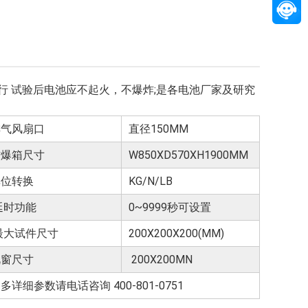
 试验后电池应不起火，不爆炸;是各电池厂家及研究
排气风扇口
直径150MM
防爆箱尺寸
W850XD570XH1900MM
单位转换
KG/N/LB
延时功能
0~9999秒可设置
最大试件尺寸
200X200X200(MM)
视窗尺寸
200X200MN
多详细参数请电话咨询 400-801-0751