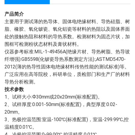
产品简介
主要用于测试薄的热导体、固体电绝缘材料、导热硅脂、树
脂、橡胶、氧化铍瓷、氧化铝瓷等材料的热阻以及固体界面
处的接触热阻和材料的导热系数。检测材料为固态片状，加
围框可检测粉状态材料及膏状材料。
仪器参考标准:MIL-1-49456A(绝缘片材、导热树脂、热导玻
纤增强):GB5598(化铍瓷导热系数测定方法):;ASTMD5470-
2012(薄的热导性固体电绝缘材料传热性能的测试标准)等。
广泛应用在高等院校，科研单位，质检部门和生产厂的材料
导热分析检测。
技术参数
1、试样大小:Ф30mm或20x20mm(标准配置)。
2、试样厚度:0.001-50mm(标准配置)，典型厚度:0.02-
20mm。
3、热极控温范围:室温-100℃(标准配置)，室温-299.99℃,控
温精度0.01℃。
4、冷极控温范围:0-99.00℃,控温精度 0.01℃。